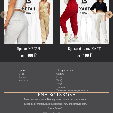
Брюки МЕГАН
Брюки-бананы ХАЯТ
от
400 ₽
от
400 ₽
Бренд
Покупателям
О нас
Оплата
Каталог
Отзывы
Контакты
F.A.Q.
Акции
Доставка
Политика конфиденциальности
LENA SOTSKOVA
Моя цель — помочь Вам научиться шить так, как шью я,
выйти на постоянный доход и наработать клиентскую базу.
Ваша Лена С.