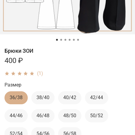
Брюки ЗОИ
400 ₽
(1)
Размер
36/38
38/40
40/42
42/44
44/46
46/48
48/50
50/52
52/54
54/56
56/58