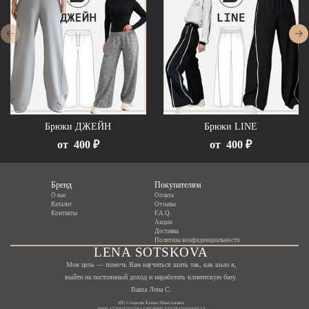
Брюки ДЖЕЙН
Брюки LINE
от
400 ₽
от
400 ₽
Бренд
Покупателям
О нас
Оплата
Каталог
Отзывы
Контакты
F.A.Q.
Акции
Доставка
Политика конфиденциальности
LENA SOTSKOVA
Моя цель — помочь Вам научиться шить так, как шью я,
выйти на постоянный доход и наработать клиентскую базу.
Ваша Лена С.
ИП Соцкова Елена Николаевна