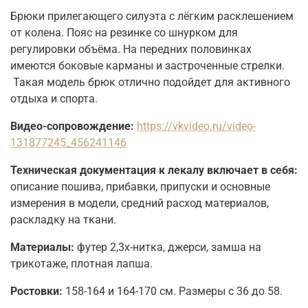
Брюки прилегающего силуэта с лёгким расклешением
от колена. Пояс на резинке со
шнурком для
регулировки объёма. На передних половинках
имеются боковые карманы
и застроченные стрелки.
Такая модель брюк отлично подойдет для активного
отдыха и спорта.
Видео-сопровождение:
https://vkvideo.ru/video-
131877245_456241146
Техническая документация к лекалу включает в себя:
описание пошива, прибавки, припуски и основные
измерения в модели, средний расход материалов,
раскладку на ткани.
Материалы:
футер 2,3х-нитка, джерси, замша на
трикотаже, плотная лапша.
Ростовки:
158-164 и 164-170 см. Размеры с 36 до 58.