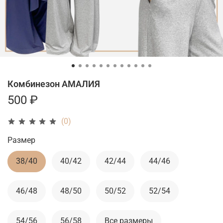
Комбинезон АМАЛИЯ
500 ₽
(0)
Размер
38/40
40/42
42/44
44/46
46/48
48/50
50/52
52/54
54/56
56/58
Все размеры