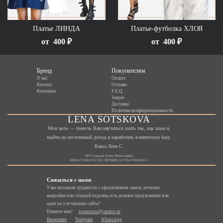
Платье ЛИНДА
Платье-футболка ХЛОЯ
от
400 ₽
от
400 ₽
Бренд
Покупателям
О нас
Оплата
Каталог
Отзывы
Контакты
F.A.Q.
Акции
Доставка
Политика конфиденциальности
LENA SOTSKOVA
Моя цель — помочь Вам научиться шить так, как шью я,
выйти на постоянный доход и наработать клиентскую базу.
Ваша Лена С.
ИП Соцкова Елена Николаевна
ИНН 472004701782 ОРГНИП 323784700069513
Связаться с нами
У вас возникли трудности с оформлением заказа, печатью
выкройки или сборкой изделия, есть деловое предложение или
идеи по улучшению сайта?
Пишите нам!
lspatterns@yandex.ru
Вконтакте
Telegram
WhatsApp