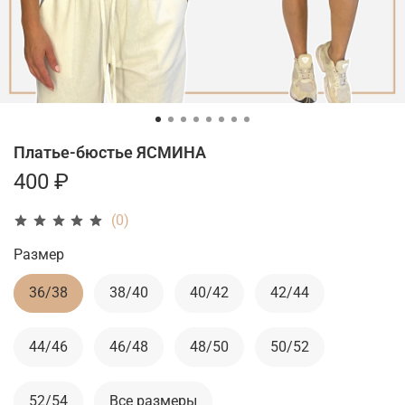
Платье-бюстье ЯСМИНА
400 ₽
(0)
Размер
36/38
38/40
40/42
42/44
44/46
46/48
48/50
50/52
52/54
Все размеры