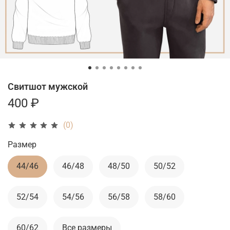
Свитшот мужской
400 ₽
(0)
Размер
44/46
46/48
48/50
50/52
52/54
54/56
56/58
58/60
60/62
Все размеры