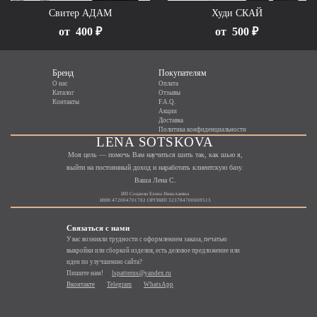
Свитер АДАМ
Худи СКАЙ
от
400 ₽
от
500 ₽
Бренд
Покупателям
О нас
Оплата
Каталог
Отзывы
Контакты
F.A.Q.
Акции
Доставка
Политика конфиденциальности
LENA SOTSKOVA
Моя цель — помочь Вам научиться шить так, как шью я,
выйти на постоянный доход и наработать клиентскую базу.
Ваша Лена С.
ИП Соцкова Елена Николаевна
ИНН 472004701782 ОРГНИП 323784700069513
Связаться с нами
У вас возникли трудности с оформлением заказа, печатью
выкройки или сборкой изделия, есть деловое предложение или
идеи по улучшению сайта?
Пишите нам!
lspatterns@yandex.ru
Вконтакте
Telegram
WhatsApp