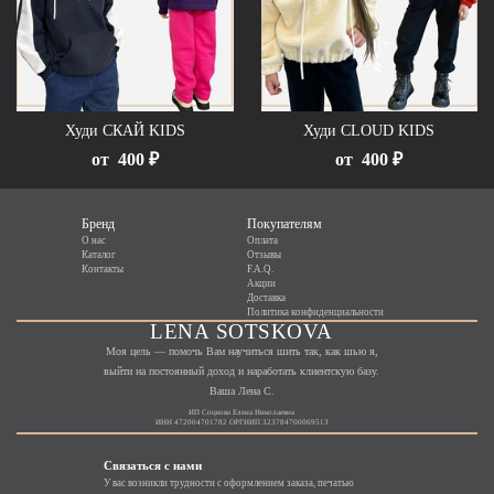
Худи СКАЙ KIDS
Худи CLOUD KIDS
от
400 ₽
от
400 ₽
Бренд
Покупателям
О нас
Оплата
Каталог
Отзывы
Контакты
F.A.Q.
Акции
Доставка
Политика конфиденциальности
LENA SOTSKOVA
Моя цель — помочь Вам научиться шить так, как шью я,
выйти на постоянный доход и наработать клиентскую базу.
Ваша Лена С.
ИП Соцкова Елена Николаевна
ИНН 472004701782 ОРГНИП 323784700069513
Связаться с нами
У вас возникли трудности с оформлением заказа, печатью