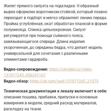
Жилет прямого силуэта на подкладке. V-образный
вырез оформлен воротником-стойкой, который плавно
переходит в подборт и мягко обрамляет линию переда.
Пройма углублённая, окат обработан планкой в форме
полумесяца. Спинка цельнокроеная. Силуэт
регулируется при помощи съёмного пояса,
завязывающегося спереди. Длина изделия
укороченная, до середины бедра, что делает модель
универсальной для сочетания с различными
элементами гардероба.
Видео-сопровождение:
https://vkvideo.ru/video-
131877245_456241167
Видео-обзор:
https://vk.com/wall-131877245_21573
Техническая документация к лекалу включает в себя:
описание пошива, прибавки, припуски и основные
измерения в модели, средний расход материалов,
раскладку на ткани.