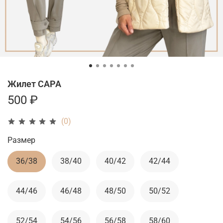
Жилет САРА
500 ₽
(0)
Размер
36/38
38/40
40/42
42/44
44/46
46/48
48/50
50/52
52/54
54/56
56/58
58/60